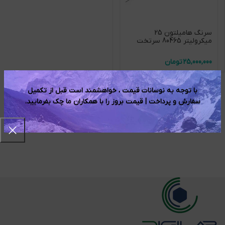
سرنگ هامیلتون 25
میکرولیتر 80465 سرتخت
تومان
با توجه به نوسانات قیمت ، خواهشمند است قبل از تکمیل
سفارش و پرداخت | قیمت بروز را با همکاران ما چک بفرمایید.​