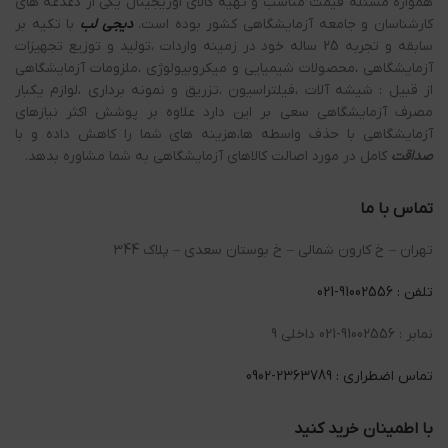
همواره مسئله قیمت مناسب و تهیه کالای اوریجینال یکی از دغدغه های
کارشناسان و جامعه آزمایشگاهی کشور بوده است.
دیجی لب
با تکیه بر
سابقه و تجربه 25 ساله خود در زمینه واردات ،تولید و توزیع تجهیزات
آزمایشگاهی ،محصولات شیمیایی و میکروبیولوژی ،ملزومات آزمایشگاهی
از قبیل : شیشه آلات ،فیلتراسیون ،تزریق و نمونه برداری ،لوازم یکبار
مصرف آزمایشگاهی سعی بر این دارد علاوه بر پوشش اکثر نیازهای
آزمایشگاهی با حذف واسطه ها،هزینه های شما را کاهش داده و با
صداقت
کامل در مورد اصالت کالاهای آزمایشگاهی به شما مشاوره بدهد.
تماس با ما
تهران – خ کارون شمالی – خ بوستان سعدی – پلاک 344
تلفن : 91002556-021
نمابر : 91002556-021 داخلی 9
تماس اضطراری : 2363789-0902
با اطمینان خرید کنید