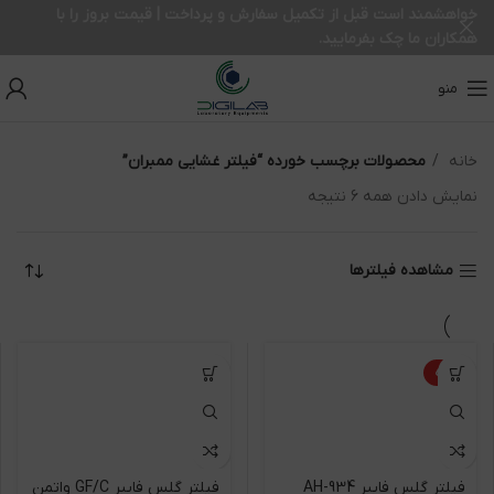
خواهشمند است قبل از تکمیل سفارش و پرداخت | قیمت بروز را با
همکاران ما چک بفرمایید.
منو
خانه
محصولات برچسب خورده “فیلتر غشایی ممبران”
نمایش دادن همه 6 نتیجه
مشاهده فیلترها
ویژه
فیلتر گلس فایبر 934-AH
فیلتر گلس فایبر GF/C واتمن