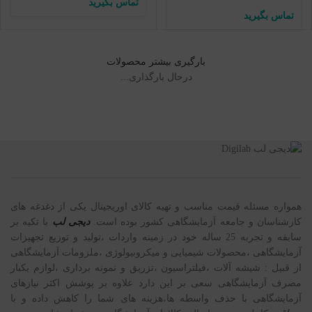
بارگیری بیشتر محصولات
درحال بارگذاری...
همواره مسئله قیمت مناسب و تهیه کالای اوریجینال یکی از دغدغه های
کارشناسان و جامعه آزمایشگاهی کشور بوده است.
دیجی لب
با تکیه بر
سابقه و تجربه 25 ساله خود در زمینه واردات ،تولید و توزیع تجهیزات
آزمایشگاهی ،محصولات شیمیایی و میکروبیولوژی ،ملزومات آزمایشگاهی
از قبیل : شیشه آلات ،فیلتراسیون ،تزریق و نمونه برداری ،لوازم یکبار
مصرف آزمایشگاهی سعی بر این دارد علاوه بر پوشش اکثر نیازهای
آزمایشگاهی با حذف واسطه ها،هزینه های شما را کاهش داده و با