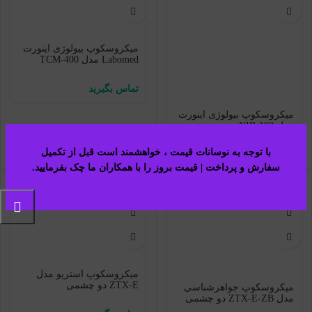
میکروسکوپ بیولوژی اینورت
Labomed مدل TCM-400
میکروسکوپ بیولوژی اینورت
مدل NIB-100
با توجه به نوسانات قیمت ، خواهشمند است قبل از تکمیل
سفارش و پرداخت | قیمت بروز را با همکاران ما چک بفرمایید.​
میکروسکوپ استریو مدل
ZTX-E دو چشمی
میکروسکوپ جواهرشناسی
مدل ZTX-E-ZB دو چشمی