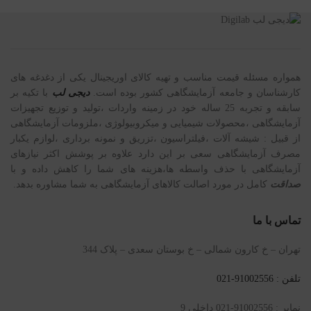
همواره مسئله قیمت مناسب و تهیه کالای اوریجینال یکی از دغدغه های
کارشناسان و جامعه آزمایشگاهی کشور بوده است.
دیجی لب
با تکیه بر
سابقه و تجربه 25 ساله خود در زمینه واردات ،تولید و توزیع تجهیزات
آزمایشگاهی ،محصولات شیمیایی و میکروبیولوژی ،ملزومات آزمایشگاهی
از قبیل : شیشه آلات ،فیلتراسیون ،تزریق و نمونه برداری ،لوازم یکبار
مصرف آزمایشگاهی سعی بر این دارد علاوه بر پوشش اکثر نیازهای
آزمایشگاهی با حذف واسطه ها،هزینه های شما را کاهش داده و با
صداقت
کامل در مورد اصالت کالاهای آزمایشگاهی به شما مشاوره بدهد.
تماس با ما
تهران – خ کارون شمالی – خ بوستان سعدی – پلاک 344
تلفن : 91002556-021
نمابر : 91002556-021 داخلی 9