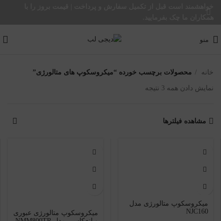
خواهشمند است قبل از تکمیل سفارش و پرداخت | قیمت بروز را با
همکاران ما چک بفرمایید.
منو
خانه
محصولات برچسب خورده “میکروسکوپ های متالورژی”
نمایش دادن همه 3 نتیجه
مشاهده فیلترها
میکروسکوپ متالورژی مدل
NJC160
میکروسکوپ متالورژی عبوری
و انعکاسی مدل NMM800TR