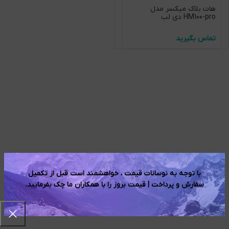
هات بلاک میکسر مدل
HM100-pro دی لب
با توجه به نوسانات قیمت ، خواهشمند است قبل از تکمیل
سفارش و پرداخت | قیمت بروز را با همکاران ما چک بفرمایید.​